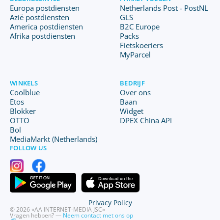
Europa postdiensten
Netherlands Post - PostNL
Azië postdiensten
GLS
America postdiensten
B2C Europe
Afrika postdiensten
Packs
Fietskoeriers
MyParcel
WINKELS
BEDRIJF
Coolblue
Over ons
Etos
Baan
Blokker
Widget
OTTO
DPEX China API
Bol
MediaMarkt (Netherlands)
FOLLOW US
Privacy Policy
© 2026 «AA INTERNET-MEDIA JSC»
Vragen hebben? —
Neem contact met ons op