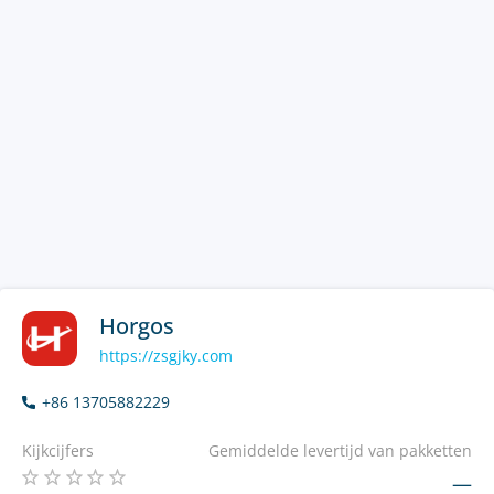
Horgos
https://zsgjky.com
+86 13705882229
Kijkcijfers
Gemiddelde levertijd van pakketten
—