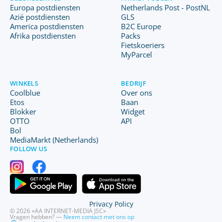
Europa postdiensten
Netherlands Post - PostNL
Azië postdiensten
GLS
America postdiensten
B2C Europe
Afrika postdiensten
Packs
Fietskoeriers
MyParcel
WINKELS
BEDRIJF
Coolblue
Over ons
Etos
Baan
Blokker
Widget
OTTO
API
Bol
MediaMarkt (Netherlands)
FOLLOW US
Privacy Policy
© 2026 «AA INTERNET-MEDIA JSC»
Vragen hebben? —
Neem contact met ons op