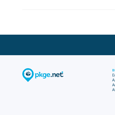
B
E
A
A
A