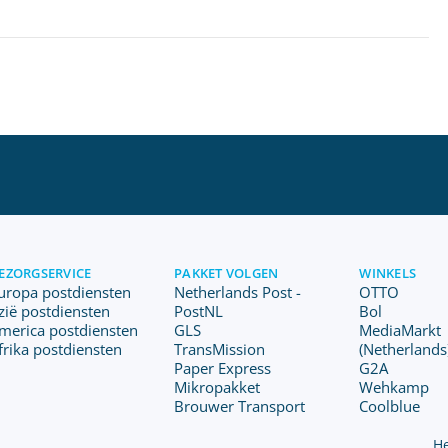
EZORGSERVICE
PAKKET VOLGEN
WINKELS
uropa postdiensten
Netherlands Post -
OTTO
zië postdiensten
PostNL
Bol
merica postdiensten
GLS
MediaMarkt
frika postdiensten
TransMission
(Netherlands
Paper Express
G2A
Mikropakket
Wehkamp
Brouwer Transport
Coolblue
He