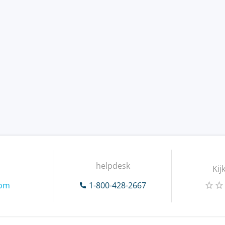
helpdesk
Kij
com
1-800-428-2667