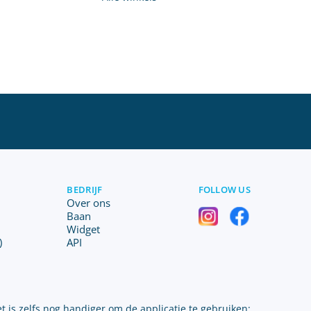
BEDRIJF
FOLLOW US
Over ons
Baan
Widget
)
API
t is zelfs nog handiger om de applicatie te gebruiken: