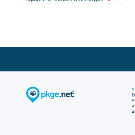
B
E
A
A
A