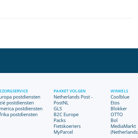
EZORGSERVICE
PAKKET VOLGEN
WINKELS
uropa postdiensten
Netherlands Post -
Coolblue
zië postdiensten
PostNL
Etos
merica postdiensten
GLS
Blokker
frika postdiensten
B2C Europe
OTTO
Packs
Bol
Fietskoeriers
MediaMarkt
MyParcel
(Netherlands