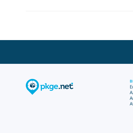
B
E
A
A
A