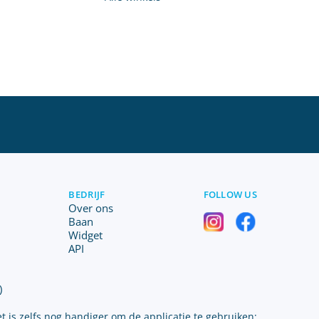
BEDRIJF
FOLLOW US
Over ons
Baan
Widget
API
)
t is zelfs nog handiger om de applicatie te gebruiken: