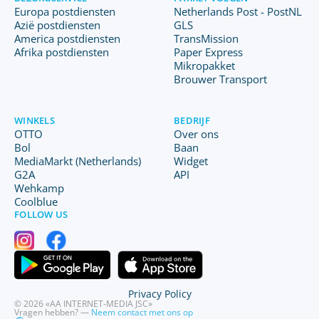
Europa postdiensten
Netherlands Post - PostNL
Azië postdiensten
GLS
America postdiensten
TransMission
Afrika postdiensten
Paper Express
Mikropakket
Brouwer Transport
WINKELS
BEDRIJF
OTTO
Over ons
Bol
Baan
MediaMarkt (Netherlands)
Widget
G2A
API
Wehkamp
Coolblue
FOLLOW US
Privacy Policy
© 2026 «AA INTERNET-MEDIA JSC»
Vragen hebben? —
Neem contact met ons op