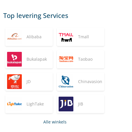
Top levering Services
Alibaba
Tmall
Bukalapak
Taobao
JD
Chinavasion
LighTake
JIB
Alle winkels