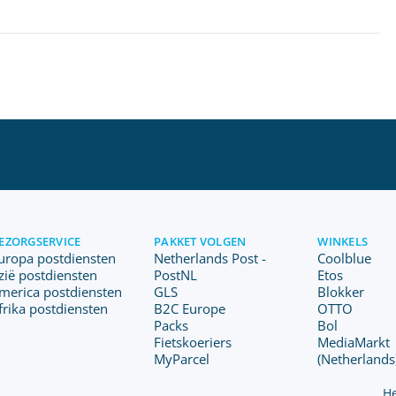
EZORGSERVICE
PAKKET VOLGEN
WINKELS
uropa postdiensten
Netherlands Post -
Coolblue
zië postdiensten
PostNL
Etos
merica postdiensten
GLS
Blokker
frika postdiensten
B2C Europe
OTTO
Packs
Bol
Fietskoeriers
MediaMarkt
MyParcel
(Netherlands
He