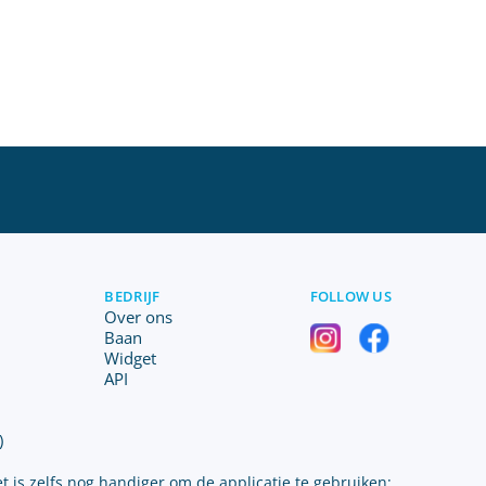
BEDRIJF
FOLLOW US
Over ons
Baan
Widget
API
)
t is zelfs nog handiger om de applicatie te gebruiken: