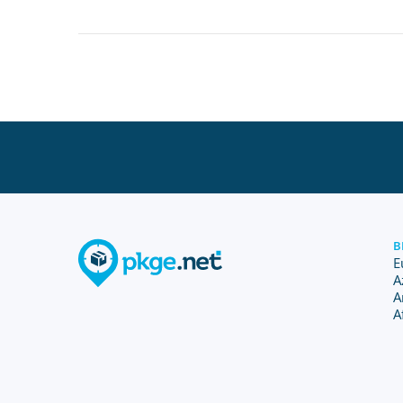
B
E
A
A
A