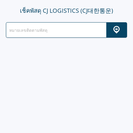
เช็คพัสดุ CJ LOGISTICS (CJ대한통운)