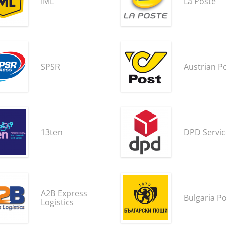
IML
La Poste
SPSR
Austrian P
13ten
DPD Servic
A2B Express
Bulgaria P
Logistics