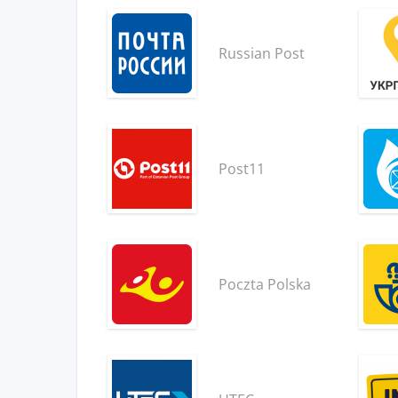
Russian Post
Post11
Poczta Polska