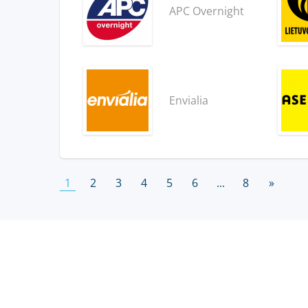
APC Overnight
Envialia
1
2
3
4
5
6
...
8
»