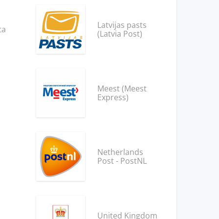
Latvijas pasts
ta
(Latvia Post)
Meest (Meest
Express)
Netherlands
Post - PostNL
United Kingdom