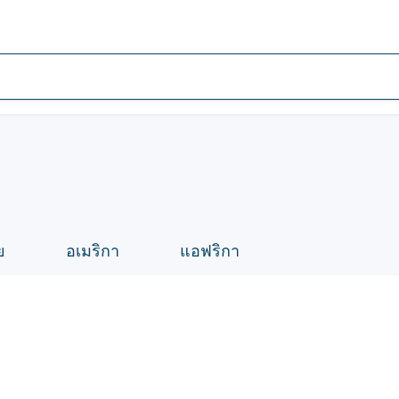
ย
อเมริกา
แอฟริกา