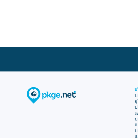
บ
บ
ย
บ
เ
บ
อ
บ
แ