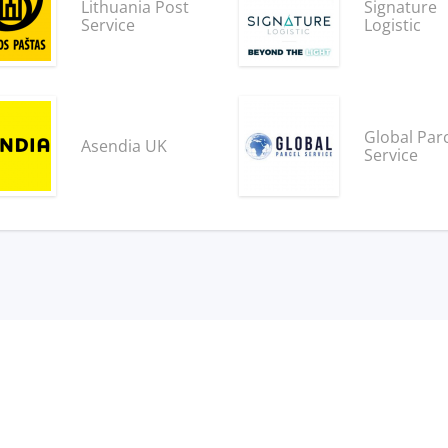
Lithuania Post
Signature
Service
Logistic
Global Par
Asendia UK
Service