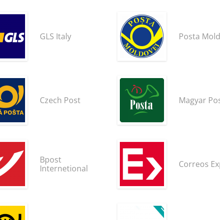
GLS Italy
Posta Mold
Czech Post
Magyar Po
Bpost
Correos Ex
Internetional