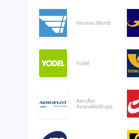
Hermes World
Yodel
Aeroflot
Avianakladnaya