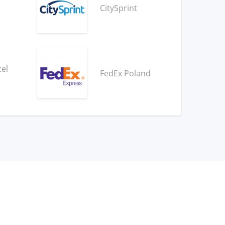
CitySprint
cel
FedEx Poland