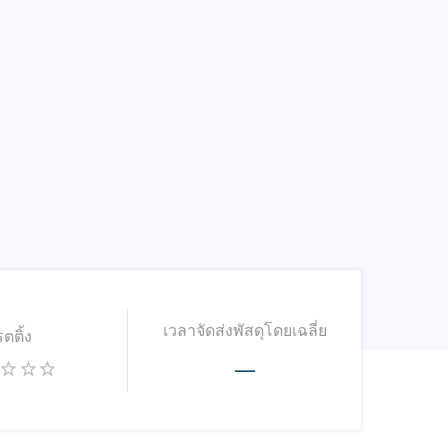
เวลาจัดส่งพัสดุโดยเฉลี่ย
รตติ้ง
—