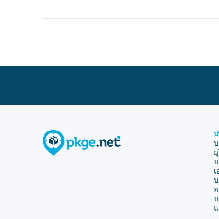
บ
บ
ย
บ
เ
บ
อ
บ
แ