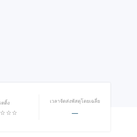
เวลาจัดส่งพัสดุโดยเฉลี่ย
รตติ้ง
—