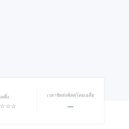
เวลาจัดส่งพัสดุโดยเฉลี่ย
รตติ้ง
—