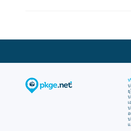
บ
บ
ย
บ
เ
บ
อ
บ
แ