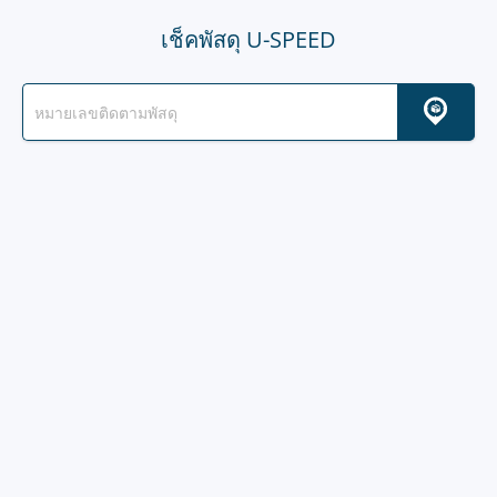
เช็คพัสดุ U-SPEED