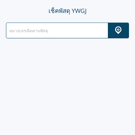
เช็คพัสดุ YWGJ