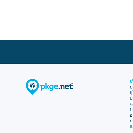
บ
บ
ย
บ
เ
บ
อ
บ
แ