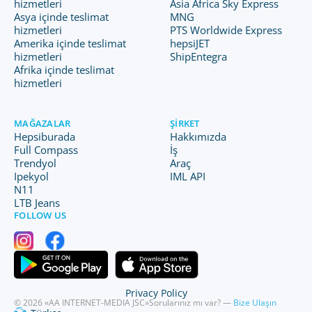
hizmetleri
Asia Africa Sky Express
Asya içinde teslimat
MNG
hizmetleri
PTS Worldwide Express
Amerika içinde teslimat
hepsiJET
hizmetleri
ShipEntegra
Afrika içinde teslimat
hizmetleri
MAĞAZALAR
ŞIRKET
Hepsiburada
Hakkımızda
Full Compass
İş
Trendyol
Araç
Ipekyol
IML API
N11
LTB Jeans
FOLLOW US
Privacy Policy
© 2026 «AA INTERNET-MEDIA JSC»
Sorularınız mı var? —
Bize Ulaşın