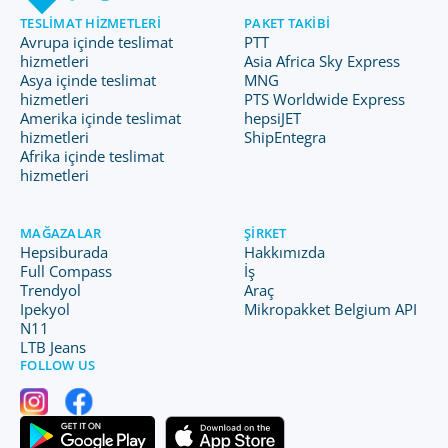
TESLIMAT HIZMETLERI
PAKET TAKIBI
Avrupa içinde teslimat
PTT
hizmetleri
Asia Africa Sky Express
Asya içinde teslimat
MNG
hizmetleri
PTS Worldwide Express
Amerika içinde teslimat
hepsiJET
hizmetleri
ShipEntegra
Afrika içinde teslimat
hizmetleri
MAĞAZALAR
ŞIRKET
Hepsiburada
Hakkımızda
Full Compass
İş
Trendyol
Araç
Ipekyol
Mikropakket Belgium API
N11
LTB Jeans
FOLLOW US