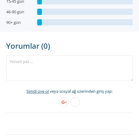
15-45 gün
46-90 gün
90+ gün
Yorumlar (0)
Şimdi üye ol
veya sosyal ağ üzerinden giriş yap: