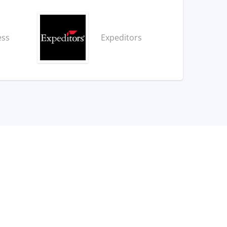
ess
Expeditors