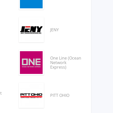
JENY
One Line (Ocean
Network
Express)
t
PITT OHIO