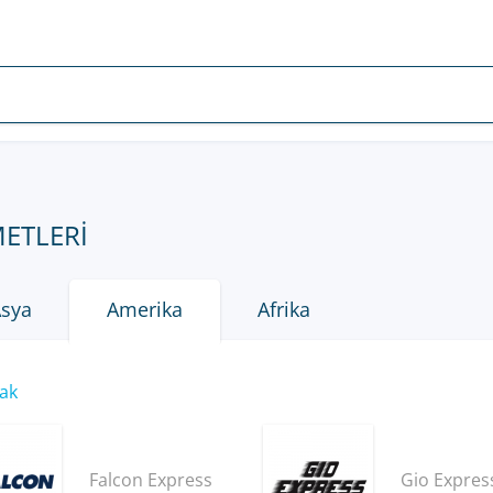
METLERI
sya
Amerika
Afrika
rak
Falcon Express
Gio Expres