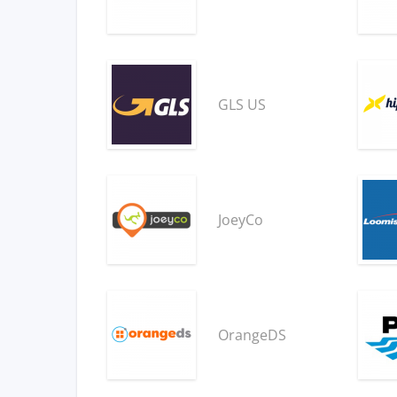
GLS US
JoeyCo
OrangeDS