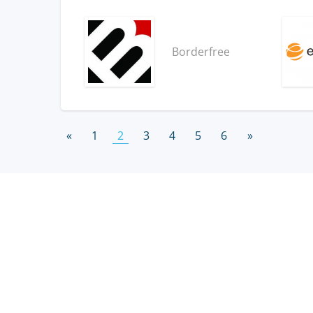
Borderfree
«
1
2
3
4
5
6
»