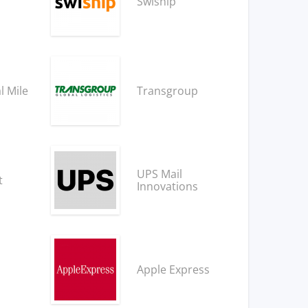
Swiship
l Mile
Transgroup
UPS Mail
t
Innovations
Apple Express