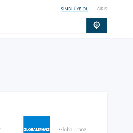
ŞIMDI ÜYE OL
GIRIŞ
s
GlobalTranz