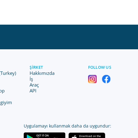
ŞIRKET
FOLLOW US
(Turkey)
Hakkımızda
İş
Araç
op
API
 giyim
Uygulamayı kullanmak daha da uygundur: