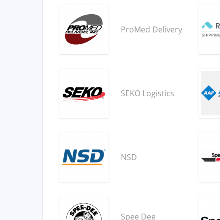
ProMed Delivery
SEKO Logistics
NSD
Spee Dee