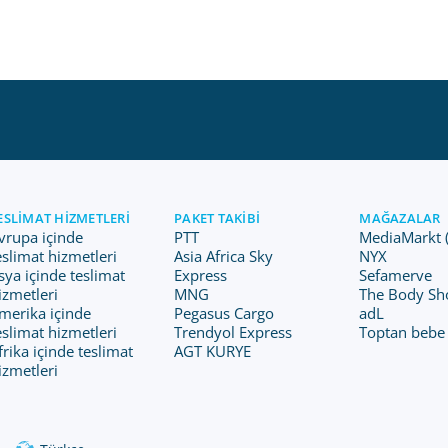
ESLIMAT HIZMETLERI
PAKET TAKIBI
MAĞAZALAR
vrupa içinde
PTT
MediaMarkt 
eslimat hizmetleri
Asia Africa Sky
NYX
sya içinde teslimat
Express
Sefamerve
izmetleri
MNG
The Body Sh
merika içinde
Pegasus Cargo
adL
eslimat hizmetleri
Trendyol Express
Toptan bebe
frika içinde teslimat
AGT KURYE
izmetleri