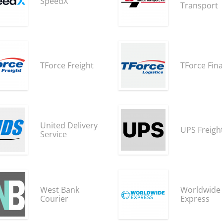
SpeedX
Transport
TForce Freight
TForce Fina
United Delivery
UPS Freigh
Service
West Bank
Worldwide
Courier
Express