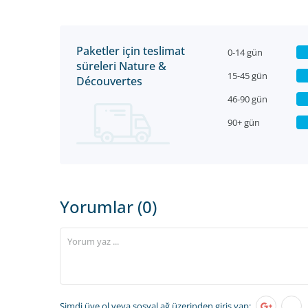
Paketler için teslimat
0-14 gün
süreleri Nature &
15-45 gün
Découvertes
46-90 gün
90+ gün
Yorumlar (0)
Şimdi üye ol
veya sosyal ağ üzerinden giriş yap: