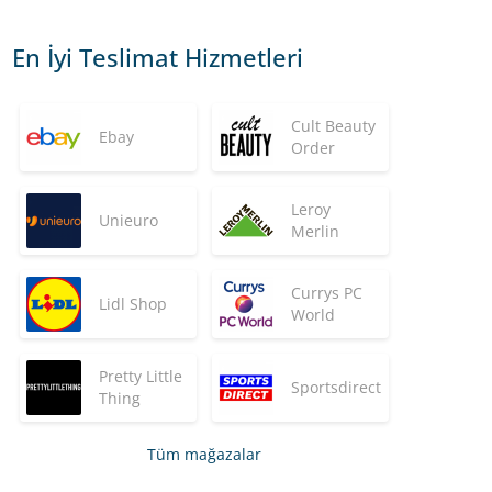
En İyi Teslimat Hizmetleri
Cult Beauty
Ebay
Order
Leroy
Unieuro
Merlin
Currys PC
Lidl Shop
World
Pretty Little
Sportsdirect
Thing
Tüm mağazalar