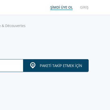
ŞIMDI ÜYE OL
GIRIŞ
e & Découvertes
PAKETI TAKIP ETMEK IÇIN