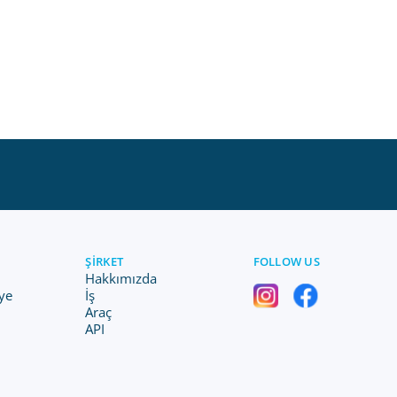
ŞIRKET
FOLLOW US
Hakkımızda
ye
İş
Araç
API