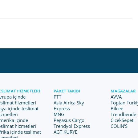
ESLIMAT HIZMETLERI
PAKET TAKIBI
MAĞAZALAR
vrupa içinde
PTT
AVVA
eslimat hizmetleri
Asia Africa Sky
Toptan Türki
sya içinde teslimat
Express
Bilcee
izmetleri
MNG
Trendbende
merika içinde
Pegasus Cargo
CicekSepeti
eslimat hizmetleri
Trendyol Express
COLIN’S
frika içinde teslimat
AGT KURYE
izmetleri