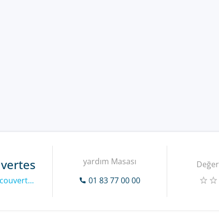
yardım Masası
vertes
Değer
https://www.natureetdecouvertes.com
01 83 77 00 00