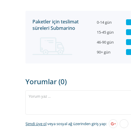
Paketler için teslimat
0-14 gün
süreleri Submarino
15-45 gün
46-90 gün
90+ gün
Yorumlar (0)
Şimdi üye ol
veya sosyal ağ üzerinden giriş yap: