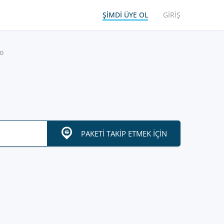
ŞIMDI ÜYE OL
GIRIŞ
o
PAKETI TAKIP ETMEK IÇIN