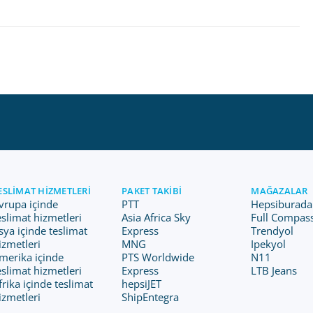
ESLIMAT HIZMETLERI
PAKET TAKIBI
MAĞAZALAR
vrupa içinde
PTT
Hepsiburada
eslimat hizmetleri
Asia Africa Sky
Full Compas
sya içinde teslimat
Express
Trendyol
izmetleri
MNG
Ipekyol
merika içinde
PTS Worldwide
N11
eslimat hizmetleri
Express
LTB Jeans
frika içinde teslimat
hepsiJET
izmetleri
ShipEntegra