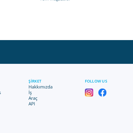
ŞIRKET
FOLLOW US
Hakkımızda
s
İş
Araç
API