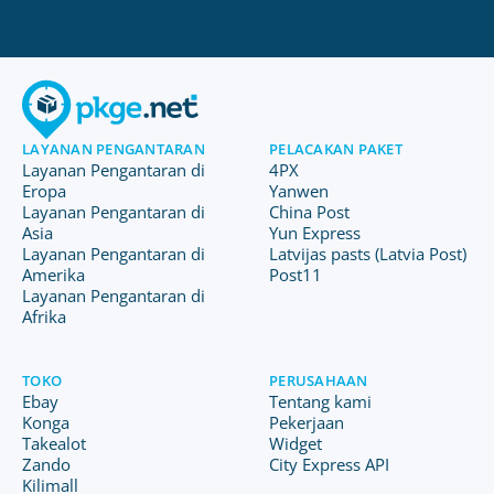
LAYANAN PENGANTARAN
PELACAKAN PAKET
Layanan Pengantaran di
4PX
Eropa
Yanwen
Layanan Pengantaran di
China Post
Asia
Yun Express
Layanan Pengantaran di
Latvijas pasts (Latvia Post)
Amerika
Post11
Layanan Pengantaran di
Afrika
TOKO
PERUSAHAAN
Ebay
Tentang kami
Konga
Pekerjaan
Takealot
Widget
Zando
City Express API
Kilimall