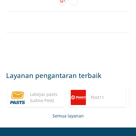
Layanan pengantaran terbaik
Latvijas pasts
Post11
(Latvia Post)
Semua layanan