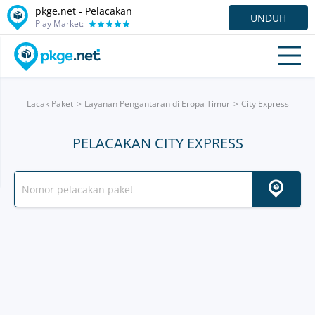
pkge.net - Pelacakan
UNDUH
Play Market:
Lacak Paket
Layanan Pengantaran di Eropa Timur
City Express
PELACAKAN CITY EXPRESS