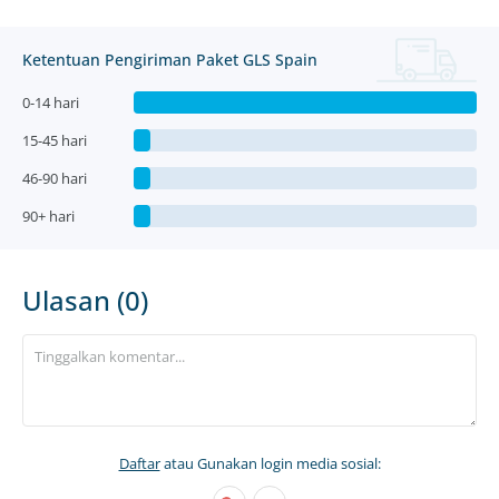
Ketentuan Pengiriman Paket GLS Spain
0-14 hari
15-45 hari
46-90 hari
90+ hari
Ulasan (0)
Daftar
atau Gunakan login media sosial: