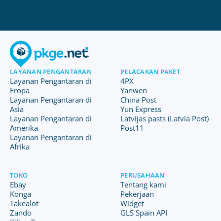
LAYANAN PENGANTARAN
PELACAKAN PAKET
Layanan Pengantaran di
4PX
Eropa
Yanwen
Layanan Pengantaran di
China Post
Asia
Yun Express
Layanan Pengantaran di
Latvijas pasts (Latvia Post)
Amerika
Post11
Layanan Pengantaran di
Afrika
TOKO
PERUSAHAAN
Ebay
Tentang kami
Konga
Pekerjaan
Takealot
Widget
Zando
GLS Spain API