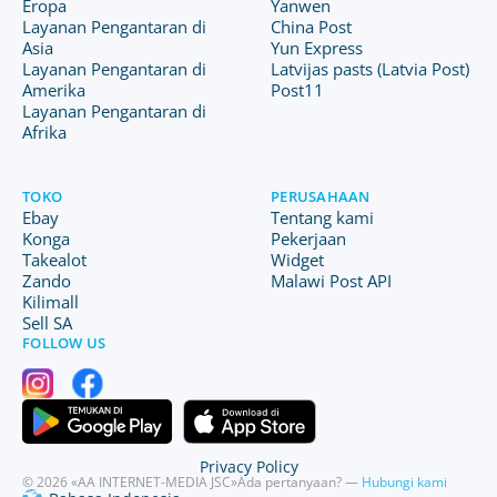
Eropa
Yanwen
Layanan Pengantaran di
China Post
Asia
Yun Express
Layanan Pengantaran di
Latvijas pasts (Latvia Post)
Amerika
Post11
Layanan Pengantaran di
Afrika
TOKO
PERUSAHAAN
Ebay
Tentang kami
Konga
Pekerjaan
Takealot
Widget
Zando
Malawi Post API
Kilimall
Sell SA
FOLLOW US
Privacy Policy
© 2026 «AA INTERNET-MEDIA JSC»
Ada pertanyaan? —
Hubungi kami