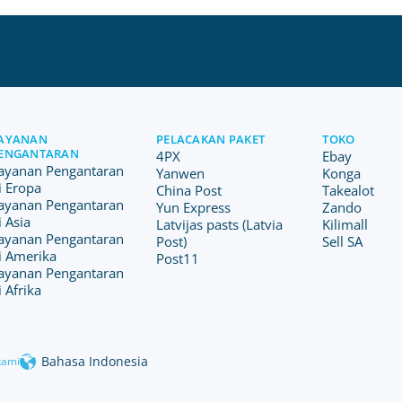
AYANAN
PELACAKAN PAKET
TOKO
ENGANTARAN
4PX
Ebay
ayanan Pengantaran
Yanwen
Konga
i Eropa
China Post
Takealot
ayanan Pengantaran
Yun Express
Zando
i Asia
Latvijas pasts (Latvia
Kilimall
ayanan Pengantaran
Post)
Sell SA
i Amerika
Post11
ayanan Pengantaran
i Afrika
Bahasa Indonesia
kami