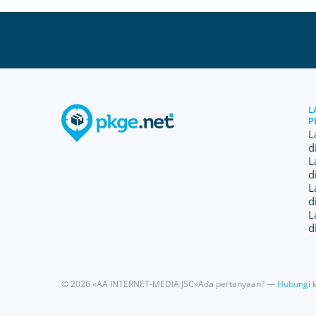
L
P
L
d
L
d
L
d
L
d
© 2026 «AA INTERNET-MEDIA JSC»
Ada pertanyaan? —
Hubungi 