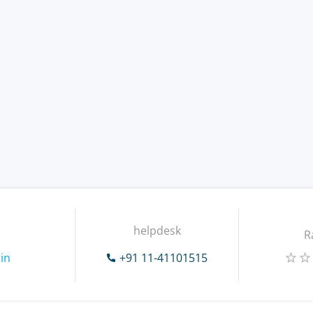
helpdesk
R
in
+91 11-41101515