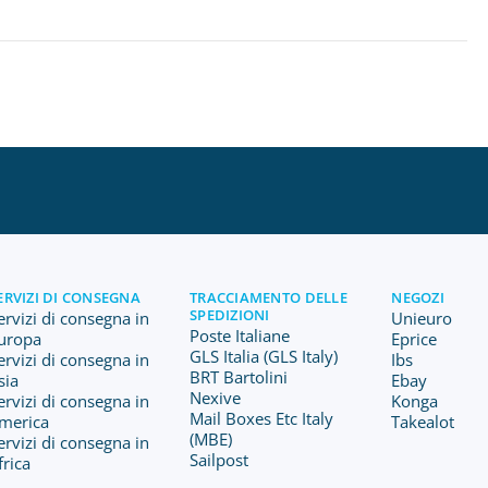
ERVIZI DI CONSEGNA
TRACCIAMENTO DELLE
NEGOZI
SPEDIZIONI
ervizi di consegna in
Unieuro
Poste Italiane
uropa
Eprice
GLS Italia (GLS Italy)
ervizi di consegna in
Ibs
BRT Bartolini
sia
Ebay
Nexive
ervizi di consegna in
Konga
Mail Boxes Etc Italy
merica
Takealot
(MBE)
ervizi di consegna in
Sailpost
frica