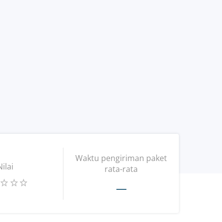
Waktu pengiriman paket
Nilai
rata-rata
—