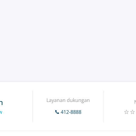
Layanan dukungan
n
w
412-8888