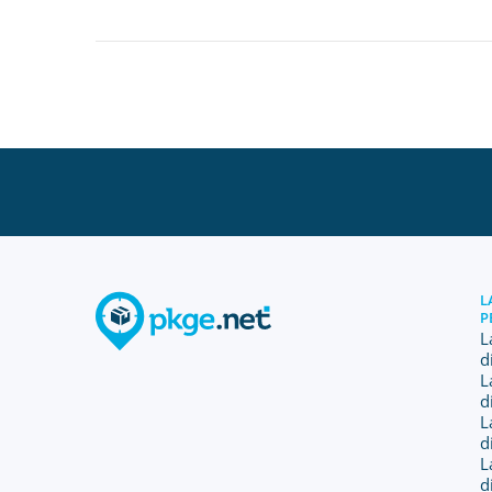
L
P
L
d
L
d
L
d
L
d