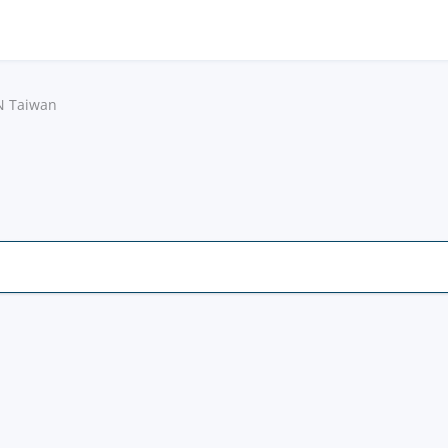
N Taiwan