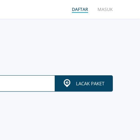
DAFTAR
MASUK
LACAK PAKET