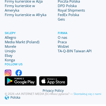
Firmy kurierskie w Azja
Poczta Polska
Firmy kurierskie w
DPD Polska
Ameryka
Royal Shipments
Firmy kurierskie w Afryka
FedEx Polska
Geis
SKLEPY
FIRMA
Allegro
O nas
Media Markt (Poland)
Praca
Morele
Widżet
Uniqlo
TA-Q-BIN Taiwan API
Ebay
Konga
FOLLOW US
Privacy Policy
© 2026 «AA INTERNET-MEDIA JSC»
Masz pytania? —
Skontaktuj się z nami
Polska