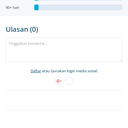
90+ hari
Ulasan (0)
Daftar
atau Gunakan login media sosial: