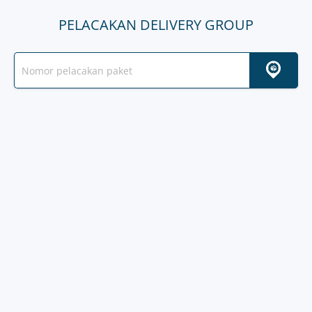
PELACAKAN DELIVERY GROUP