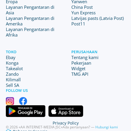
Eropa
Yanwen
Layanan Pengantaran di
China Post
Asia
Yun Express
Layanan Pengantaran di
Latvijas pasts (Latvia Post)
Amerika
Post11
Layanan Pengantaran di
Afrika
TOKO
PERUSAHAAN
Ebay
Tentang kami
Konga
Pekerjaan
Takealot
Widget
Zando
TMG API
Kilimall
Sell SA
FOLLOW US
Privacy Policy
© 2026 «AA INTERNET-MEDIA JSC»
Ada pertanyaan? —
Hubungi kami