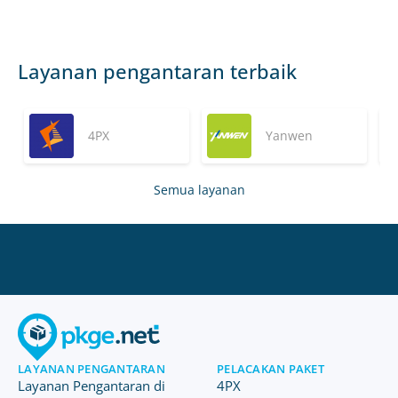
Layanan pengantaran terbaik
4PX
Yanwen
Semua layanan
LAYANAN PENGANTARAN
PELACAKAN PAKET
Layanan Pengantaran di
4PX