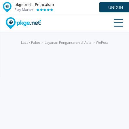
pkge.net - Pelacakan
UNDUH
Play Market:
Lacak Paket
Layanan Pengantaran di Asia
WePost