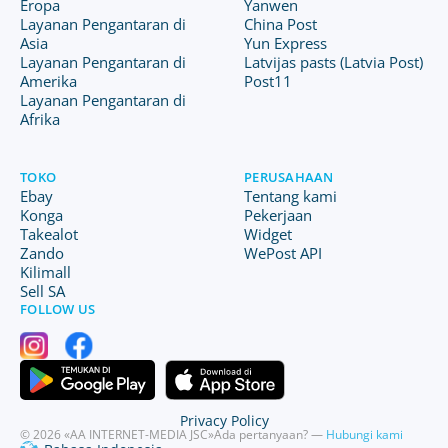
Eropa
Yanwen
Layanan Pengantaran di
China Post
Asia
Yun Express
Layanan Pengantaran di
Latvijas pasts (Latvia Post)
Amerika
Post11
Layanan Pengantaran di
Afrika
TOKO
PERUSAHAAN
Ebay
Tentang kami
Konga
Pekerjaan
Takealot
Widget
Zando
WePost API
Kilimall
Sell SA
FOLLOW US
Privacy Policy
© 2026 «AA INTERNET-MEDIA JSC»
Ada pertanyaan? —
Hubungi kami