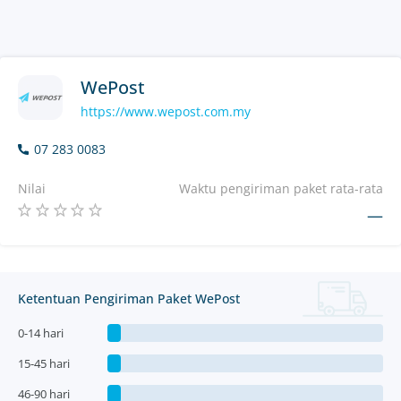
WePost
https://www.wepost.com.my
07 283 0083
Nilai
Waktu pengiriman paket rata-rata
—
Ketentuan Pengiriman Paket WePost
0-14 hari
15-45 hari
46-90 hari