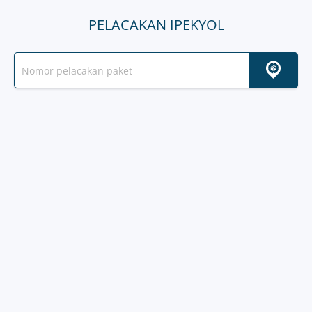
PELACAKAN IPEKYOL