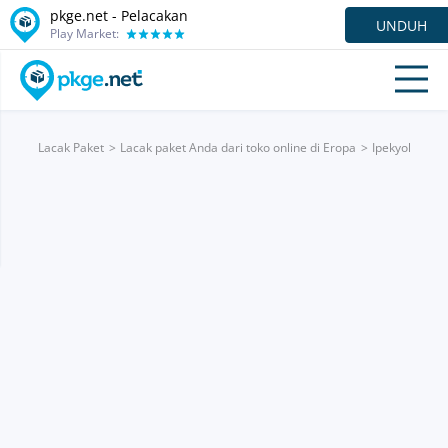
pkge.net - Pelacakan
UNDUH
Play Market:
Lacak Paket
Lacak paket Anda dari toko online di Eropa
Ipekyol