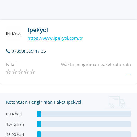
Ipekyol
https://www.ipekyol.com.tr
0 (850) 399 47 35
Nilai
Waktu pengiriman paket rata-rata
—
Ketentuan Pengiriman Paket Ipekyol
0-14 hari
15-45 hari
46-90 hari