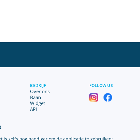
BEDRIJF
FOLLOW US
Over ons
Baan
Widget
API
)
t is zelfs nog handiger om de applicatie te gebruiken: