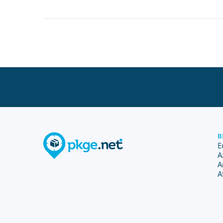
B
E
A
A
A