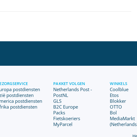
EZORGSERVICE
PAKKET VOLGEN
WINKELS
uropa postdiensten
Netherlands Post -
Coolblue
zië postdiensten
PostNL
Etos
merica postdiensten
GLS
Blokker
frika postdiensten
B2C Europe
OTTO
Packs
Bol
Fietskoeriers
MediaMarkt
MyParcel
(Netherlands
He