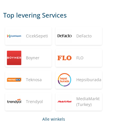
Top levering Services
CicekSepeti
DeFacto
Boyner
FLO
Teknosa
Hepsiburada
MediaMarkt
Trendyol
(Turkey)
Alle winkels