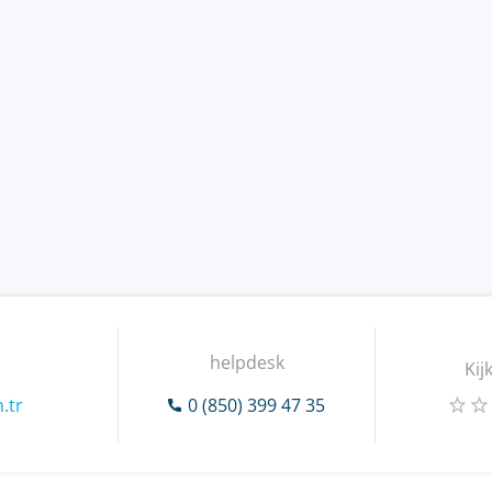
helpdesk
Kij
.tr
0 (850) 399 47 35