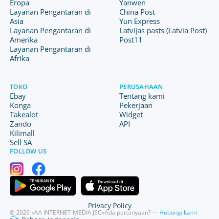
Eropa
Yanwen
Layanan Pengantaran di
China Post
Asia
Yun Express
Layanan Pengantaran di
Latvijas pasts (Latvia Post)
Amerika
Post11
Layanan Pengantaran di
Afrika
TOKO
PERUSAHAAN
Ebay
Tentang kami
Konga
Pekerjaan
Takealot
Widget
Zando
API
Kilimall
Sell SA
FOLLOW US
Privacy Policy
© 2026 «AA INTERNET-MEDIA JSC»
Ada pertanyaan? —
Hubungi kami