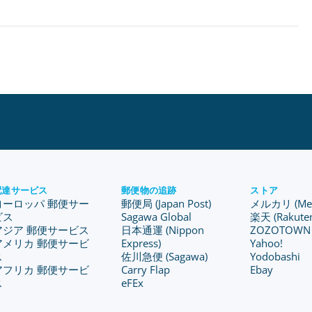
配達サービス
郵便物の追跡
ストア
ヨーロッパ 郵便サー
郵便局 (Japan Post)
メルカリ (Merc
ビス
Sagawa Global
楽天 (Rakute
アジア 郵便サービス
日本通運 (Nippon
ZOZOTOWN
アメリカ 郵便サービ
Express)
Yahoo!
ス
佐川急便 (Sagawa)
Yodobashi
アフリカ 郵便サービ
Carry Flap
Ebay
ス
eFEx