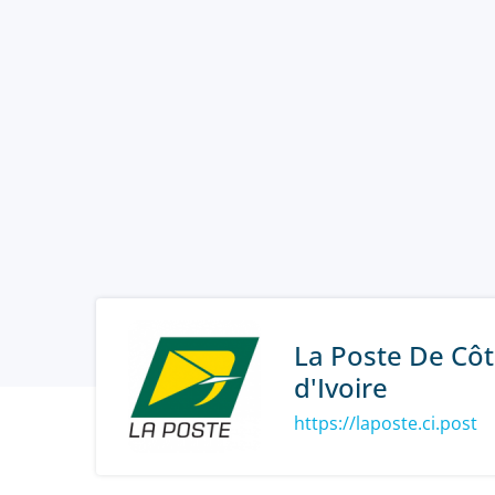
La Poste De Cô
d'Ivoire
https://laposte.ci.post