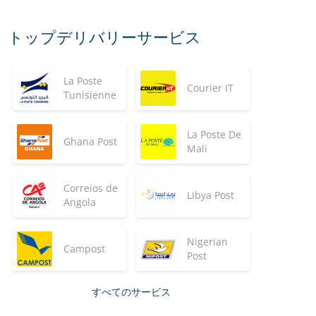
トップデリバリーサービス
La Poste
Courier IT
Tunisienne
La Poste De
Ghana Post
Mali
Correios de
Libya Post
Angola
Nigerian
Campost
Post
すべてのサービス