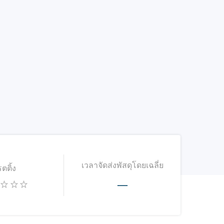
เวลาจัดส่งพัสดุโดยเฉลี่ย
รตติ้ง
—