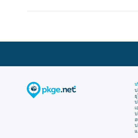
บ
บ
ย
บ
เ
บ
อ
บ
แ