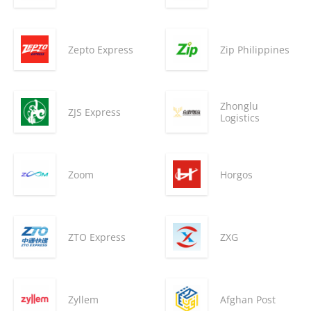
Zepto Express
Zip Philippines
Zhonglu
ZJS Express
Logistics
Zoom
Horgos
ZTO Express
ZXG
Zyllem
Afghan Post