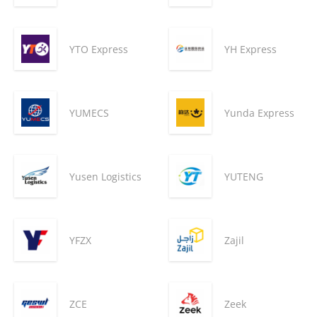
YTO Express
YH Express
YUMECS
Yunda Express
Yusen Logistics
YUTENG
YFZX
Zajil
ZCE
Zeek