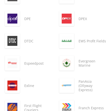
DPE
DPEX
DTDC
EWS Profit Fields
Evergreen
Espeedpost
Marine
PanAsia
Exline
(Ollyway
Express)
First Flight
Franch Express
Couriers