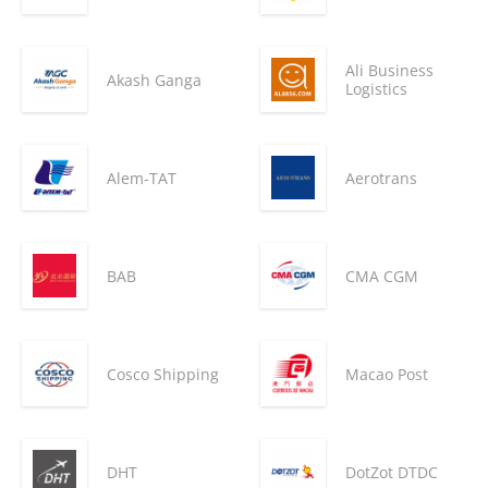
Ali Business
Akash Ganga
Logistics
Alem-TAT
Aerotrans
BAB
CMA CGM
Cosco Shipping
Macao Post
DHT
DotZot DTDC