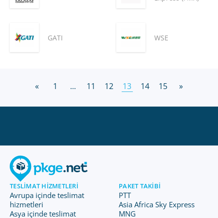
GATI
WSE
«
1
...
11
12
13
14
15
»
TESLIMAT HIZMETLERI
PAKET TAKIBI
Avrupa içinde teslimat
PTT
hizmetleri
Asia Africa Sky Express
Asya içinde teslimat
MNG