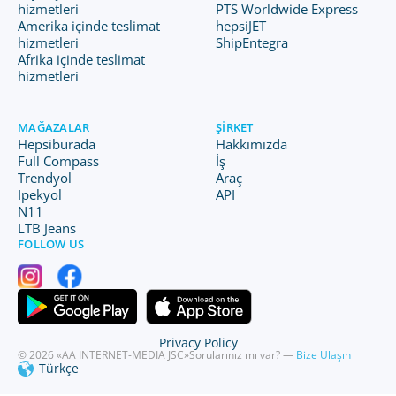
hizmetleri
PTS Worldwide Express
Amerika içinde teslimat
hepsiJET
hizmetleri
ShipEntegra
Afrika içinde teslimat
hizmetleri
MAĞAZALAR
ŞIRKET
Hepsiburada
Hakkımızda
Full Compass
İş
Trendyol
Araç
Ipekyol
API
N11
LTB Jeans
FOLLOW US
Privacy Policy
© 2026 «AA INTERNET-MEDIA JSC»
Sorularınız mı var? —
Bize Ulaşın
Türkçe