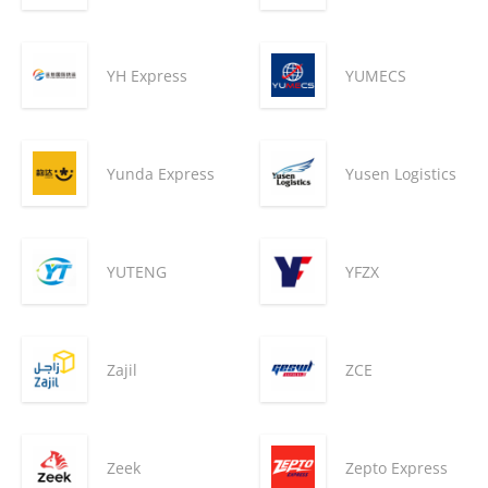
YH Express
YUMECS
Yunda Express
Yusen Logistics
YUTENG
YFZX
Zajil
ZCE
Zeek
Zepto Express