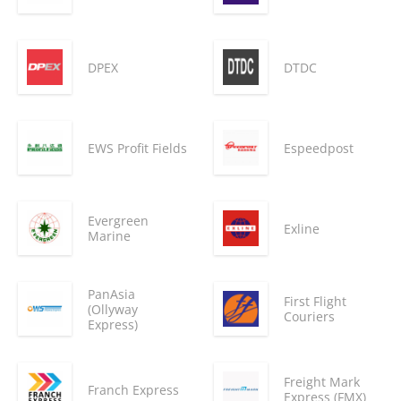
DPEX
DTDC
EWS Profit Fields
Espeedpost
Evergreen
Exline
Marine
PanAsia
First Flight
(Ollyway
Couriers
Express)
Freight Mark
Franch Express
Express (FMX)