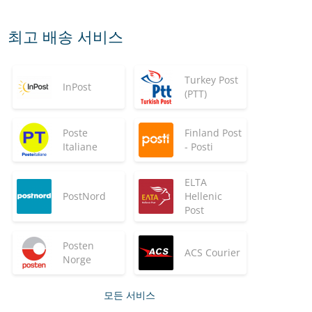
최고 배송 서비스
Turkey Post
InPost
(PTT)
Poste
Finland Post
Italiane
- Posti
ELTA
PostNord
Hellenic
Post
Posten
ACS Courier
Norge
모든 서비스