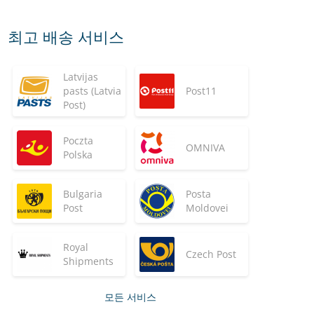
최고 배송 서비스
Latvijas
pasts (Latvia
Post11
Post)
Poczta
OMNIVA
Polska
Bulgaria
Posta
Post
Moldovei
Royal
Czech Post
Shipments
모든 서비스