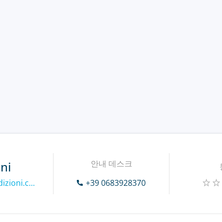
안내 데스크
ni
https://www.mondospedizioni.com
+39 0683928370