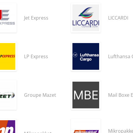
Jet Express
LICCARDI
LP Express
Lufthansa 
Groupe Mazet
Mail Boxe E
Mikropakk