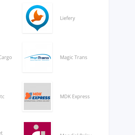
Liefery
Cargo
Magic Trans
tc
MDK Express
et