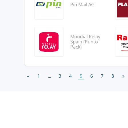
Pin Mail AG
Mondial Relay
Spain (Punto
Pack)
«
1
...
3
4
5
6
7
8
»