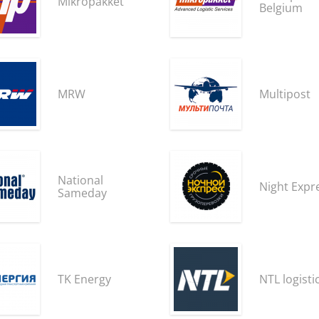
Mikropakket
Belgium
MRW
Multipost
National
Night Expr
Sameday
TK Energy
NTL logisti