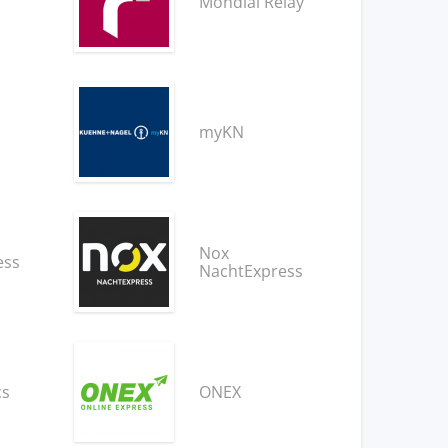
Mondial Relay
myKN
Nox
ess
NachtExpress
cs
ONEX