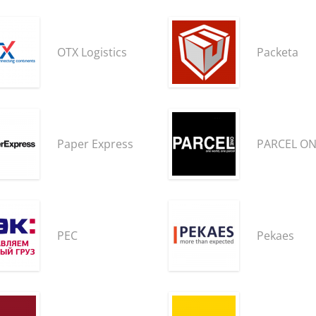
OTX Logistics
Packeta
Paper Express
PARCEL O
PEC
Pekaes