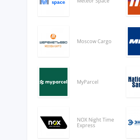
Meteor Space
Moscow Cargo
MyParcel
NOX Night Time
Express