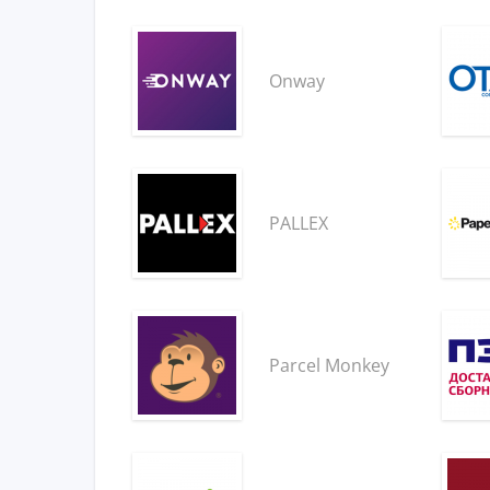
Onway
PALLEX
Parcel Monkey