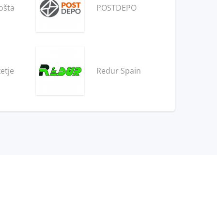
ošta
POSTDEPO
etje
Redur Spain