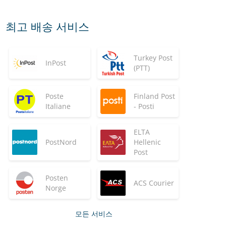
최고 배송 서비스
Turkey Post
InPost
(PTT)
Poste
Finland Post
Italiane
- Posti
ELTA
PostNord
Hellenic
Post
Posten
ACS Courier
Norge
모든 서비스