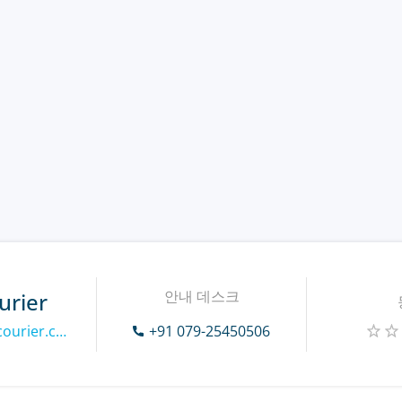
안내 데스크
urier
http://www.shreeanjanicourier.com
+91 079-25450506