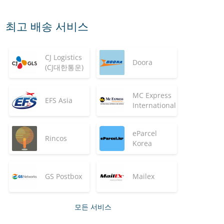
최고 배송 서비스
CJ Logistics
Doora
(CJ대한통운)
MC Express
EFS Asia
International
eParcel
Rincos
Korea
GS Postbox
Mailex
모든 서비스