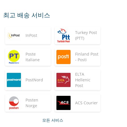
최고 배송 서비스
Turkey Post
InPost
(PTT)
Poste
Finland Post
Italiane
- Posti
ELTA
PostNord
Hellenic
Post
Posten
ACS Courier
Norge
모든 서비스