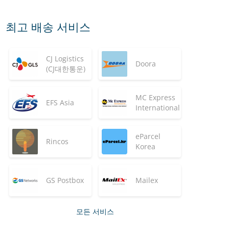
최고 배송 서비스
CJ Logistics
Doora
(CJ대한통운)
MC Express
EFS Asia
International
eParcel
Rincos
Korea
GS Postbox
Mailex
모든 서비스