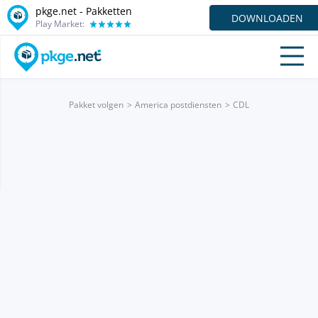
pkge.net - Pakketten
DOWNLOADEN
Play Market:
Pakket volgen
America postdiensten
CDL