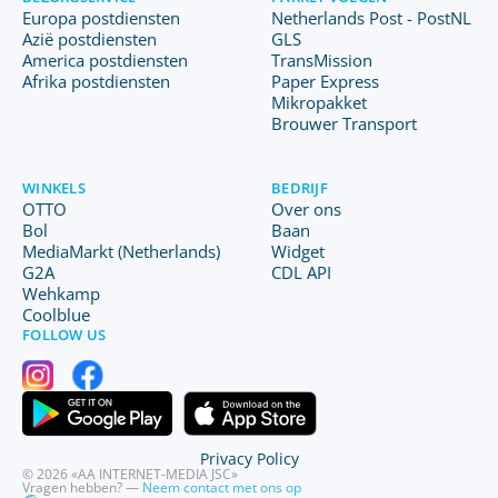
Europa postdiensten
Netherlands Post - PostNL
Azië postdiensten
GLS
America postdiensten
TransMission
Afrika postdiensten
Paper Express
Mikropakket
Brouwer Transport
WINKELS
BEDRIJF
OTTO
Over ons
Bol
Baan
MediaMarkt (Netherlands)
Widget
G2A
CDL API
Wehkamp
Coolblue
FOLLOW US
Privacy Policy
© 2026 «AA INTERNET-MEDIA JSC»
Vragen hebben? —
Neem contact met ons op