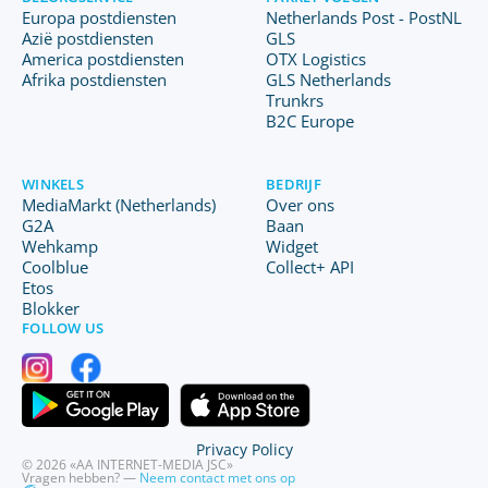
Europa postdiensten
Netherlands Post - PostNL
Azië postdiensten
GLS
America postdiensten
OTX Logistics
Afrika postdiensten
GLS Netherlands
Trunkrs
B2C Europe
WINKELS
BEDRIJF
MediaMarkt (Netherlands)
Over ons
G2A
Baan
Wehkamp
Widget
Coolblue
Collect+ API
Etos
Blokker
FOLLOW US
Privacy Policy
© 2026 «AA INTERNET-MEDIA JSC»
Vragen hebben? —
Neem contact met ons op