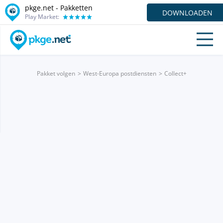
pkge.net - Pakketten
DOWNLOADEN
Play Market:
Pakket volgen
West-Europa postdiensten
Collect+