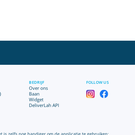
BEDRIJF
FOLLOW US
Over ons
)
Baan
Widget
DeliverLah API
t is zelfs nog handiger om de applicatie te gebruiken: