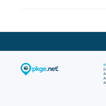
B
E
A
A
A