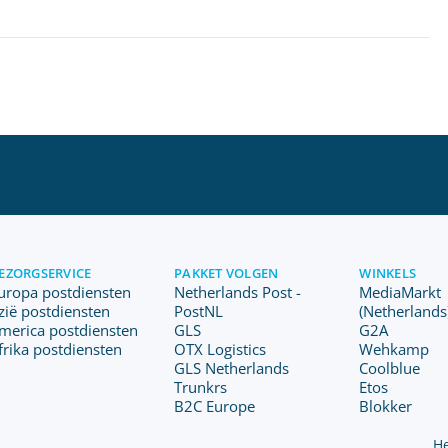
EZORGSERVICE
PAKKET VOLGEN
WINKELS
uropa postdiensten
Netherlands Post -
MediaMarkt
zië postdiensten
PostNL
(Netherlands
merica postdiensten
GLS
G2A
frika postdiensten
OTX Logistics
Wehkamp
GLS Netherlands
Coolblue
Trunkrs
Etos
B2C Europe
Blokker
He