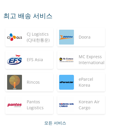
최고 배송 서비스
CJ Logistics
Doora
(CJ대한통운)
MC Express
EFS Asia
International
eParcel
Rincos
Korea
Pantos
Korean Air
Logistics
Cargo
모든 서비스